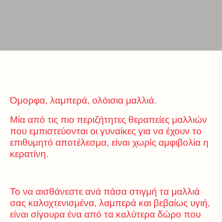
Όμορφα, λαμπερά, ολόισια μαλλιά.
Μία από τις πιο περιζήτητες θεραπείες μαλλιών
που εμπιστεύονται οι γυναίκες για να έχουν το
επιθυμητό αποτέλεσμα, είναι χωρίς αμφιβολία η
κερατίνη.
Το να αισθάνεστε ανά πάσα στιγμή τα μαλλιά
σας καλοχτενισμένα, λαμπερά και βεβαίως υγιή,
είναι σίγουρα ένα από τα καλύτερα δώρο που