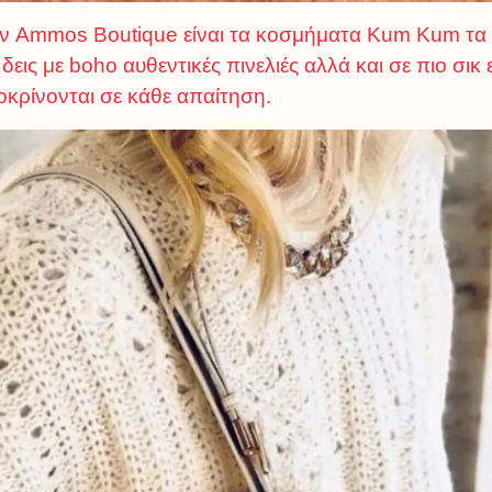
ην Ammos Boutique είναι τα κοσμήματα Kum Kum τα 
εις με boho αυθεντικές πινελιές αλλά και σε πιο σικ ε
οκρίνονται σε κάθε απαίτηση.