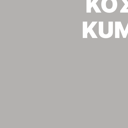
ΚΟ
KU