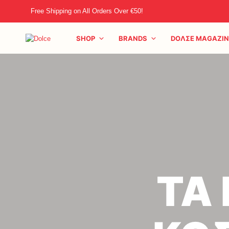
Free Shipping on All Orders Over €50!
SHOP
BRANDS
DOΛΣE MAGAZIN
ΤΑ