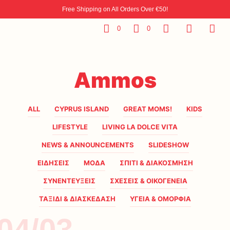
Free Shipping on All Orders Over €50!
0
0
Ammos
ALL
CYPRUS ISLAND
GREAT MOMS!
KIDS
LIFESTYLE
LIVING LA DOLCE VITA
NEWS & ANNOUNCEMENTS
SLIDESHOW
ΕΙΔΗΣΕΙΣ
ΜΟΔΑ
ΣΠΙΤΙ & ΔΙΑΚΟΣΜΗΣΗ
ΣΥΝΕΝΤΕΥΞΕΙΣ
ΣΧΕΣΕΙΣ & ΟΙΚΟΓΕΝΕΙΑ
ΤΑΞΙΔΙ & ΔΙΑΣΚΕΔΑΣΗ
ΥΓΕΙΑ & ΟΜΟΡΦΙΑ
04/03