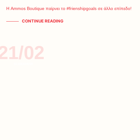
Η Ammos Boutique παίρνει το #frienshipgoals σε άλλο επίπεδο!
CONTINUE READING
21/02
SLIDESHOW