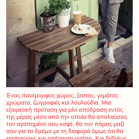
Ένας πανέμορφος χώρος, ζεστός, γεμάτος
χρώματα, ζωγραφιές και λουλούδια. Μια
εξαιρετική πρόταση για μίνι απόδραση εντός
της μέρας μέσα από την οποία θα απολαύσεις
τον αγαπημένο σου καφέ, θα τον πάρεις μαζί
σου για το δρόμο με τη διαφορά όμως ότι θα
εισπνεύσεις και απέραντη αγάπη. Και βεβαίως,