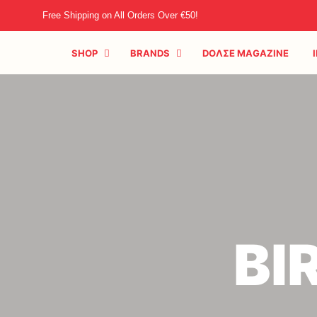
Free Shipping on All Orders Over €50!
SHOP
BRANDS
DOΛΣE MAGAZINE
BI