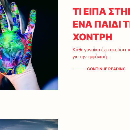
ΤΙ ΕΙΠΑ ΣΤ
ΕΝΑ ΠΑΙΔΙ
ΧΟΝΤΡΗ
Κάθε γυναίκα έχει ακούσει τ
για την εμφάνισή…
CONTINUE READING