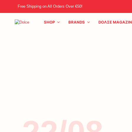
Free Shipping on All Orders Over €50!
SHOP
BRANDS
DOΛΣE MAGAZIN