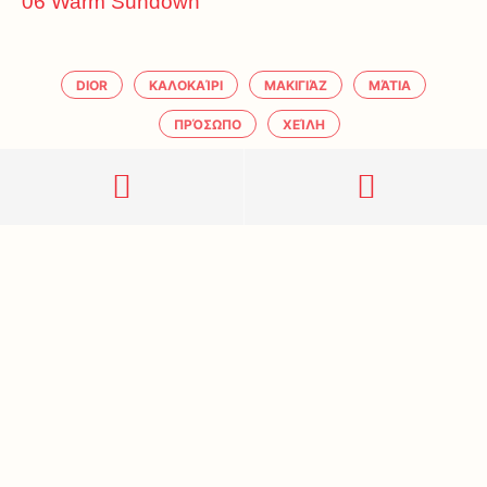
06 Warm Sundown
DIOR
ΚΑΛΟΚΑΊΡΙ
ΜΑΚΙΓΙΆΖ
ΜΆΤΙΑ
ΠΡΌΣΩΠΟ
ΧΕΊΛΗ