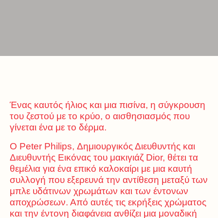
Ένας καυτός ήλιος και μια πισίνα, η σύγκρουση
του ζεστού με το κρύο, ο αισθησιασμός που
γίνεται ένα με το δέρμα.
Ο Peter Philips, Δημιουργικός Διευθυντής και
Διευθυντής Εικόνας του μακιγιάζ Dior, θέτει τα
θεμέλια για ένα επικό καλοκαίρι με μια καυτή
συλλογή που εξερευνά την αντίθεση μεταξύ των
μπλε υδάτινων χρωμάτων και των έντονων
αποχρώσεων. Από αυτές τις εκρήξεις χρώματος
και την έντονη διαφάνεια ανθίζει μια μοναδική