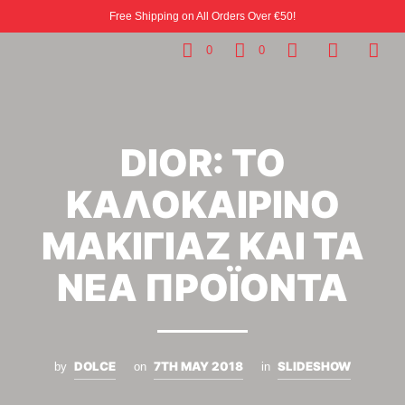
Free Shipping on All Orders Over €50!
0
0
DIOR: ΤΟ
ΚΑΛΟΚΑΙΡΙΝΟ
ΜΑΚΙΓΙΑΖ ΚΑΙ ΤΑ
ΝΕΑ ΠΡΟΪΟΝΤΑ
DOLCE
7TH MAY 2018
SLIDESHOW
by
on
in