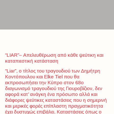
“LIAR”– Απελευθέρωση από κάθε ψεύτικη και
καταπιεστική κατάσταση
“Liar”, ο τίτλος του τραγουδιού των Δημήτρη
Κοντόπουλου και Elke Tiel που θα
εκπροσωπήσει την Κύπρο στον 68ο
διαγωνισμό τραγουδιού της Γιουροβίζιον, δεν
αφορά κατ’ ανάγκη ένα πρόσωπο αλλά και
διάφορες ψεύτικες καταστάσεις που η σημερινή
και μερικές φορές επίπλαστη πραγματικότητα
έχει δυστυχώς επιβάλει. Καταστάσεις όπως ο