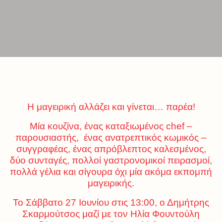
Η μαγειρική αλλάζει και γίνεται… παρέα!
Μία κουζίνα, ένας καταξιωμένος chef –
παρουσιαστής, ένας ανατρεπτικός κωμικός –
συγγραφέας, ένας απρόβλεπτος καλεσμένος,
δύο συνταγές, πολλοί γαστρονομικοί πειρασμοί,
πολλά γέλια και σίγουρα όχι μία ακόμα εκπομπή
μαγειρικής.
Το Σάββατο 27 Ιουνίου στις 13:00, ο Δημήτρης
Σκαρμούτσος μαζί με τον Ηλία Φουντούλη