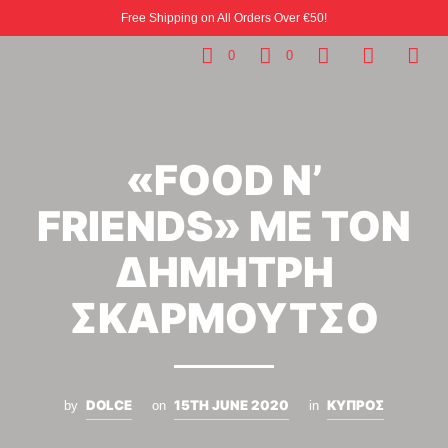
Free Shipping on All Orders Over €50!
0
0
«FOOD N’
FRIENDS» ΜΕ ΤΟΝ
ΔΗΜΗΤΡΗ
ΣΚΑΡΜΟΥΤΣΟ
DOLCE
15TH JUNE 2020
ΚΥΠΡΟΣ
by
on
in