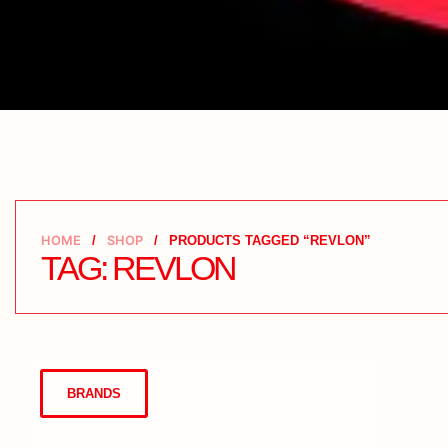
HOME
/
SHOP
/
PRODUCTS TAGGED “REVLON”
TAG: REVLON
BRANDS