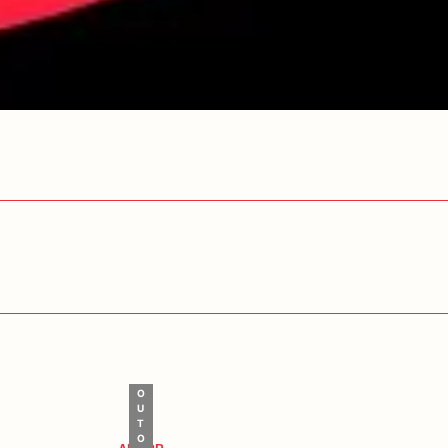
O
U
T
O