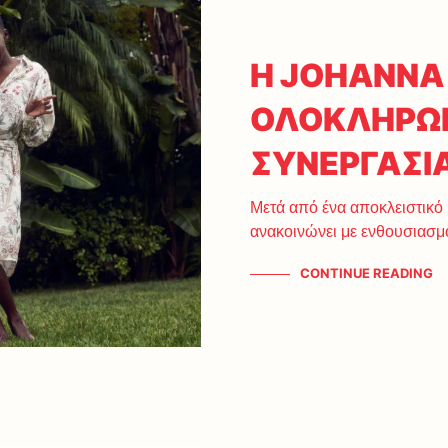
Η JOHANNA
ΟΛΟΚΛΗΡΩΜ
ΣΥΝΕΡΓΑΣΙ
Μετά από ένα αποκλειστικό
ανακοινώνει με ενθουσιασμ
CONTINUE READING