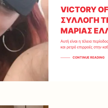
VICTORY OF
ΣΥΛΛΟΓΗ Τ
ΜΑΡΙΑΣ ΕΛ
Αυτή είναι η τέλεια περίοδο
και ρετρό επιρροές στην κ
CONTINUE READING