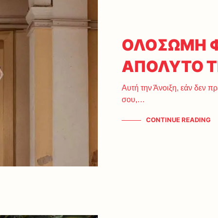
ΟΛΟΣΩΜΗ Φ
ΑΠΟΛΥΤΟ T
Αυτή την Άνοιξη, εάν δεν πρ
σου,…
CONTINUE READING