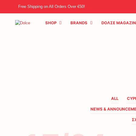
Free Shipping on All Orders Over €50!
SHOP
BRANDS
DOΛΣE MAGAZIN
ALL
CYP
NEWS & ANNOUNCEM
Σ