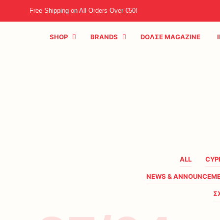
Free Shipping on All Orders Over €50!
SHOP
BRANDS
DOΛΣE MAGAZINE
ALL
CYP
NEWS & ANNOUNCEM
Σ