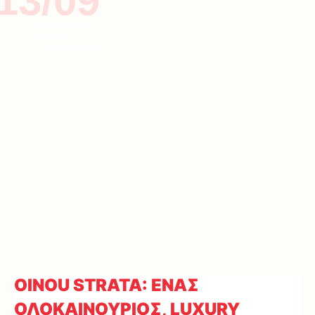
13/09
CYPRUS ISLAND
SLIDESHOW
ΤΑΞΙΔΙ & ΔΙΑΣΚΕΔΑΣΗ
OINOU STRATA: ΕΝΑΣ
ΟΛΟΚΑΙΝΟΥΡΙΟΣ, LUXURY