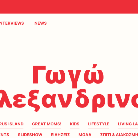
INTERVIEWS
NEWS
Γωγώ
λεξανδριν
RUS ISLAND
GREAT MOMS!
KIDS
LIFESTYLE
LIVING L
ENTS
SLIDESHOW
ΕΙΔΗΣΕΙΣ
ΜΟΔΑ
ΣΠΙΤΙ & ΔΙΑΚΟΣΜ