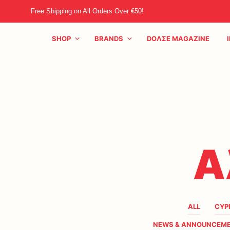
Free Shipping on All Orders Over €50!
SHOP
BRANDS
DOΛΣE MAGAZINE
Α
ALL
CYP
NEWS & ANNOUNCEM