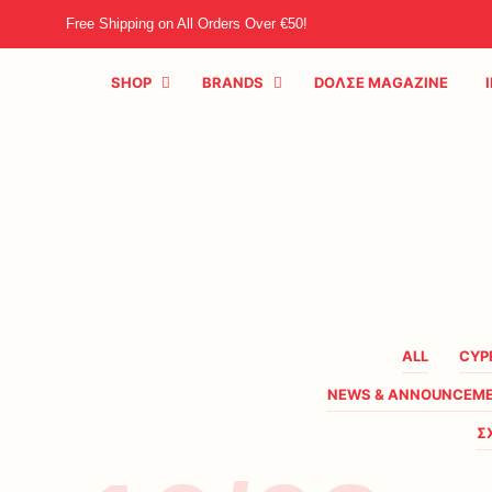
Free Shipping on All Orders Over €50!
SHOP
BRANDS
DOΛΣE MAGAZINE
ALL
CYP
NEWS & ANNOUNCEM
Σ