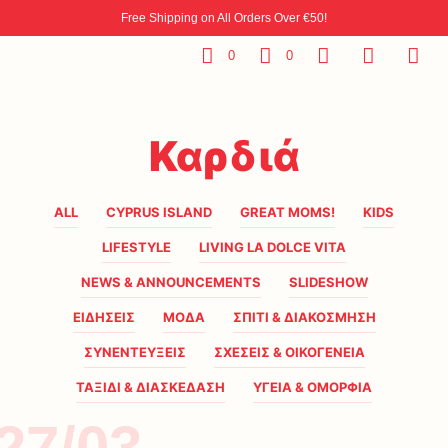
Free Shipping on All Orders Over €50!
0
0
Καρδιά
ALL
CYPRUS ISLAND
GREAT MOMS!
KIDS
LIFESTYLE
LIVING LA DOLCE VITA
NEWS & ANNOUNCEMENTS
SLIDESHOW
ΕΙΔΗΣΕΙΣ
ΜΟΔΑ
ΣΠΙΤΙ & ΔΙΑΚΟΣΜΗΣΗ
ΣΥΝΕΝΤΕΥΞΕΙΣ
ΣΧΕΣΕΙΣ & ΟΙΚΟΓΕΝΕΙΑ
ΤΑΞΙΔΙ & ΔΙΑΣΚΕΔΑΣΗ
ΥΓΕΙΑ & ΟΜΟΡΦΙΑ
27/03