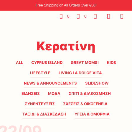
Free Shipping on All Orders Over €50!
0
0
Κερατίνη
ALL
CYPRUS ISLAND
GREAT MOMS!
KIDS
LIFESTYLE
LIVING LA DOLCE VITA
NEWS & ANNOUNCEMENTS
SLIDESHOW
ΕΙΔΗΣΕΙΣ
ΜΟΔΑ
ΣΠΙΤΙ & ΔΙΑΚΟΣΜΗΣΗ
ΣΥΝΕΝΤΕΥΞΕΙΣ
ΣΧΕΣΕΙΣ & ΟΙΚΟΓΕΝΕΙΑ
ΤΑΞΙΔΙ & ΔΙΑΣΚΕΔΑΣΗ
ΥΓΕΙΑ & ΟΜΟΡΦΙΑ
22/09