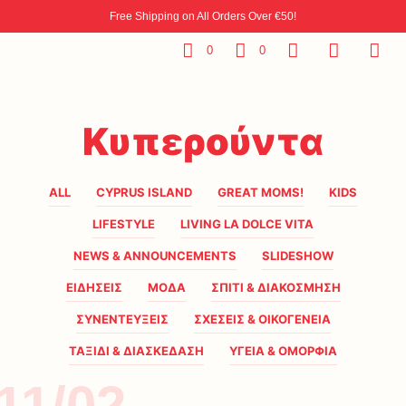
Free Shipping on All Orders Over €50!
0
0
Κυπερούντα
ALL
CYPRUS ISLAND
GREAT MOMS!
KIDS
LIFESTYLE
LIVING LA DOLCE VITA
NEWS & ANNOUNCEMENTS
SLIDESHOW
ΕΙΔΗΣΕΙΣ
ΜΟΔΑ
ΣΠΙΤΙ & ΔΙΑΚΟΣΜΗΣΗ
ΣΥΝΕΝΤΕΥΞΕΙΣ
ΣΧΕΣΕΙΣ & ΟΙΚΟΓΕΝΕΙΑ
ΤΑΞΙΔΙ & ΔΙΑΣΚΕΔΑΣΗ
ΥΓΕΙΑ & ΟΜΟΡΦΙΑ
11/02