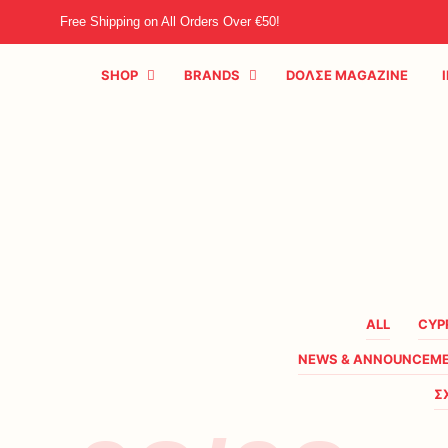
Free Shipping on All Orders Over €50!
SHOP
BRANDS
DOΛΣE MAGAZINE
ALL
CYP
NEWS & ANNOUNCEM
Σ