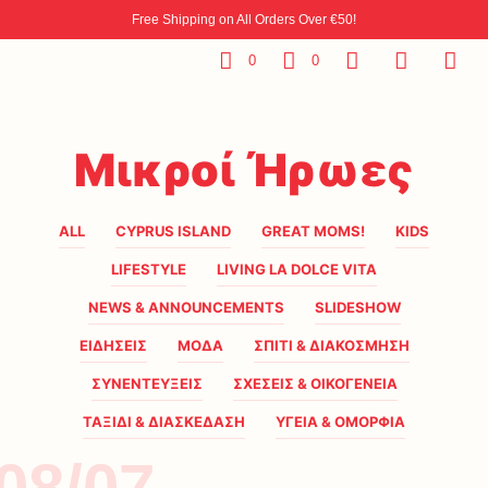
Free Shipping on All Orders Over €50!
0
0
Μικροί Ήρωες
ALL
CYPRUS ISLAND
GREAT MOMS!
KIDS
LIFESTYLE
LIVING LA DOLCE VITA
NEWS & ANNOUNCEMENTS
SLIDESHOW
ΕΙΔΗΣΕΙΣ
ΜΟΔΑ
ΣΠΙΤΙ & ΔΙΑΚΟΣΜΗΣΗ
ΣΥΝΕΝΤΕΥΞΕΙΣ
ΣΧΕΣΕΙΣ & ΟΙΚΟΓΕΝΕΙΑ
ΤΑΞΙΔΙ & ΔΙΑΣΚΕΔΑΣΗ
ΥΓΕΙΑ & ΟΜΟΡΦΙΑ
08/07