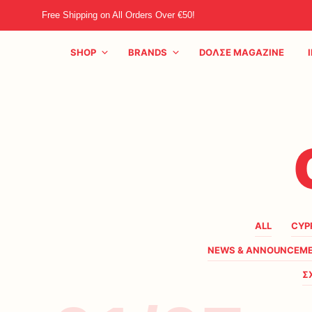
Free Shipping on All Orders Over €50!
SHOP
BRANDS
DOΛΣE MAGAZINE
ALL
CYP
NEWS & ANNOUNCEM
Σ