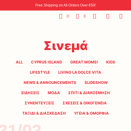
Free Shipping on All Orders Over €50!
0
0
Σινεμά
ALL
CYPRUS ISLAND
GREAT MOMS!
KIDS
LIFESTYLE
LIVING LA DOLCE VITA
NEWS & ANNOUNCEMENTS
SLIDESHOW
ΕΙΔΗΣΕΙΣ
ΜΟΔΑ
ΣΠΙΤΙ & ΔΙΑΚΟΣΜΗΣΗ
ΣΥΝΕΝΤΕΥΞΕΙΣ
ΣΧΕΣΕΙΣ & ΟΙΚΟΓΕΝΕΙΑ
ΤΑΞΙΔΙ & ΔΙΑΣΚΕΔΑΣΗ
ΥΓΕΙΑ & ΟΜΟΡΦΙΑ
31/03