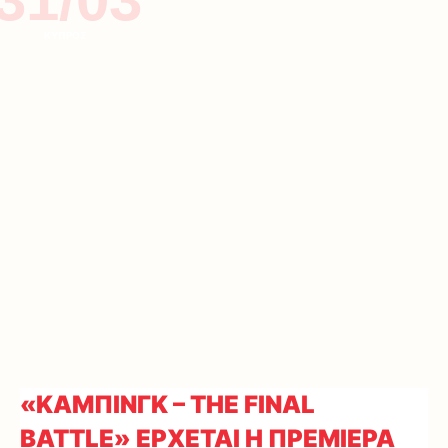
ΚΥΠΡΟΣ
«KΑΜΠΙΝΓΚ – ΤΗΕ FINAL
BATTLE» ΕΡΧΕΤΑΙ Η ΠΡΕΜΙΕΡΑ