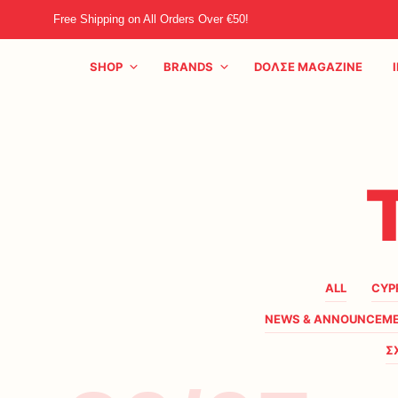
Free Shipping on All Orders Over €50!
SHOP
BRANDS
DOΛΣE MAGAZINE
ALL
CYP
NEWS & ANNOUNCEM
Σ