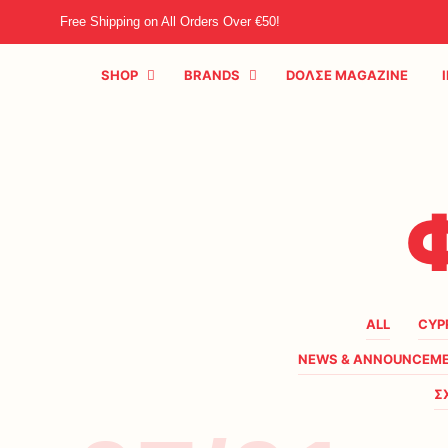
Free Shipping on All Orders Over €50!
SHOP
BRANDS
DOΛΣE MAGAZINE
ALL
CYP
NEWS & ANNOUNCEM
Σ