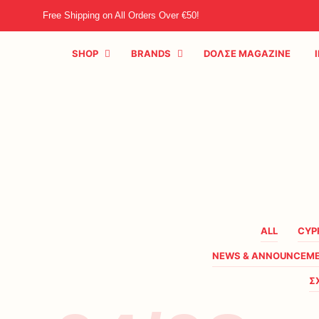
Free Shipping on All Orders Over €50!
SHOP
BRANDS
DOΛΣE MAGAZINE
ALL
CYP
NEWS & ANNOUNCEM
Σ