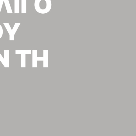
ΛΙΓΟ
T
S
I
ΟΥ
N
T
H
E
B
 ΤΗ
A
S
K
E
T
.