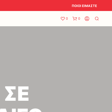
ΠΟΙΟΙ ΕΙΜΑΣΤΕ
0
0
N
O
 ΣΕ
P
R
O
D
U
C