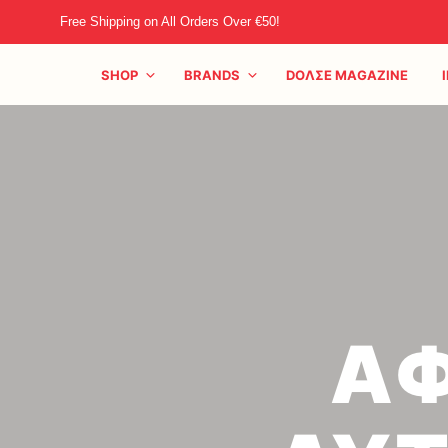
Free Shipping on All Orders Over €50!
SHOP
BRANDS
DOΛΣE MAGAZINE
ΑΦ