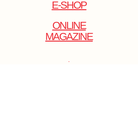
E-SHOP
ONLINE
MAGAZINE
.
EMAIL: DOLCECY@YMAIL.COM