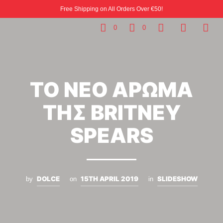
Free Shipping on All Orders Over €50!
0
0
ΤΟ ΝΕΟ ΑΡΩΜΑ
ΤΗΣ BRITNEY
SPEARS
DOLCE
15TH APRIL 2019
SLIDESHOW
by
on
in