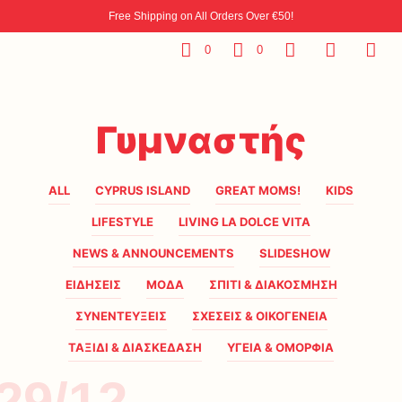
Free Shipping on All Orders Over €50!
0
0
Γυμναστής
ALL
CYPRUS ISLAND
GREAT MOMS!
KIDS
LIFESTYLE
LIVING LA DOLCE VITA
NEWS & ANNOUNCEMENTS
SLIDESHOW
ΕΙΔΗΣΕΙΣ
ΜΟΔΑ
ΣΠΙΤΙ & ΔΙΑΚΟΣΜΗΣΗ
ΣΥΝΕΝΤΕΥΞΕΙΣ
ΣΧΕΣΕΙΣ & ΟΙΚΟΓΕΝΕΙΑ
ΤΑΞΙΔΙ & ΔΙΑΣΚΕΔΑΣΗ
ΥΓΕΙΑ & ΟΜΟΡΦΙΑ
29/12