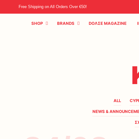
Free Shipping on All Orders Over €50!
SHOP
BRANDS
DOΛΣE MAGAZINE
ALL
CYP
NEWS & ANNOUNCEM
Σ