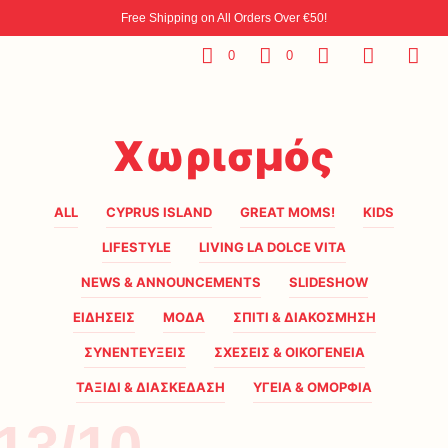
Free Shipping on All Orders Over €50!
0
0
Χωρισμός
ALL
CYPRUS ISLAND
GREAT MOMS!
KIDS
LIFESTYLE
LIVING LA DOLCE VITA
NEWS & ANNOUNCEMENTS
SLIDESHOW
ΕΙΔΗΣΕΙΣ
ΜΟΔΑ
ΣΠΙΤΙ & ΔΙΑΚΟΣΜΗΣΗ
ΣΥΝΕΝΤΕΥΞΕΙΣ
ΣΧΕΣΕΙΣ & ΟΙΚΟΓΕΝΕΙΑ
ΤΑΞΙΔΙ & ΔΙΑΣΚΕΔΑΣΗ
ΥΓΕΙΑ & ΟΜΟΡΦΙΑ
13/10