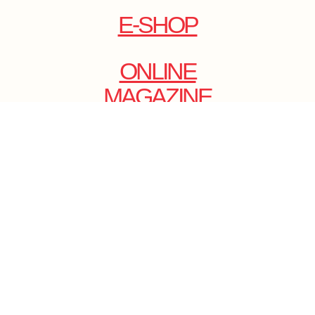
E-SHOP
ONLINE
MAGAZINE
.
EMAIL: DOLCECY@YMAIL.COM