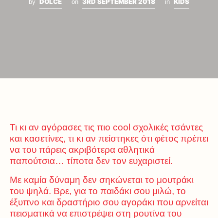
DOLCE
3RD SEPTEMBER 2018
KIDS
by
on
in
Τι κι αν αγόρασες τις πιο cool σχολικές τσάντες
και κασετίνες, τι κι αν πείστηκες ότι φέτος πρέπει
να του πάρεις ακριβότερα αθλητικά
παπούτσια… τίποτα δεν τον ευχαριστεί.
Με καμία δύναμη δεν σηκώνεται το μουτράκι
του ψηλά. Βρε, για το παιδάκι σου μιλώ, το
έξυπνο και δραστήριο σου αγοράκι που αρνείται
πεισματικά να επιστρέψει στη ρουτίνα του