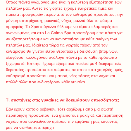
Όπως πάντα γνώμονας μας είναι η καλύτερη εξυπηρέτηση των
πελατών μας. Αυτές τις γιορτές έχουμε εξαιρετικές τιμές και
πακέτα προσφορών πέραν από τον καθαρισμό προσώπου, την
μόνιμη αποτρίχωση, μακιγιάζ, νύχια, μαλλιά όλο το φάσμα
ομορφιάς. Τα Χριστούγεννα θέλουμε να είμαστε λαμπερές και
ανανεωμένες και στο La Calma Spa προσφέρουμε τα πάντα για
να εξυπηρετήσουμε και να ικανοποιήσουμε κάθε ανάγκη των
πελατών μας. Ιδιαίτερα τώρα τις γιορτές πέραν από τον
καθαρισμό θα γίνεται έξτρα θεραπεία με διεισδυση βιταμινών,
οξυγόνου, κολλαγόνου ανάλογα πάντα με το κάθε πρόσωπο
ξεχωριστά. Επίσης, έχουμε εξαιρετικά πακέτα με 4 διαφορετικές
θεραπείες προσώπου και σώματος σε απίστευτα χαμηλές τιμές,
καθαρισμό προσώπου και ματιού, νέες τάσεις στα νύχια και
πολλά άλλα που ενδιαφέρουν κάθε γυναίκα.
Τι συστήνεις στις γυναίκες να δοκιμάσουν οπωσδήποτε;
Εάν εχουν κάποιο ρεβεγιόν, τότε αρχίζουμε από μια σωστή
περιποίηση προσώπου, ένα glamorous μακιγιάζ και περιποίηση
νυχιών που ανανεώνουν αμέσως την εμφάνιση μας κάνοντας
μας να νιώθουμε υπέροχα.