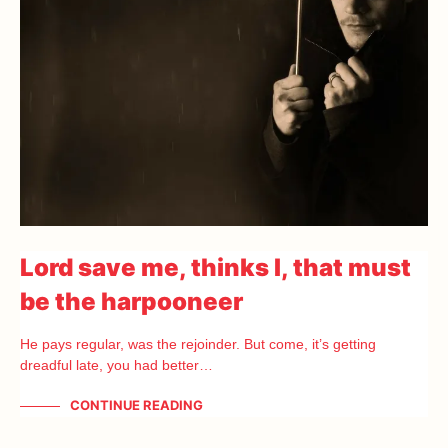
Lord save me, thinks I, that must
be the harpooneer
He pays regular, was the rejoinder. But come, it’s getting
dreadful late, you had better…
CONTINUE READING