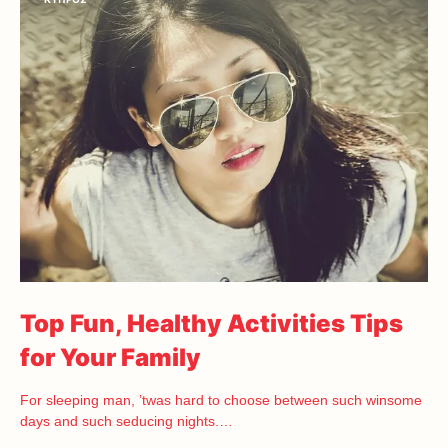
Top Fun, Healthy Activities Tips
for Your Family
For sleeping man, ’twas hard to choose between such winsome
days and such seducing nights.…